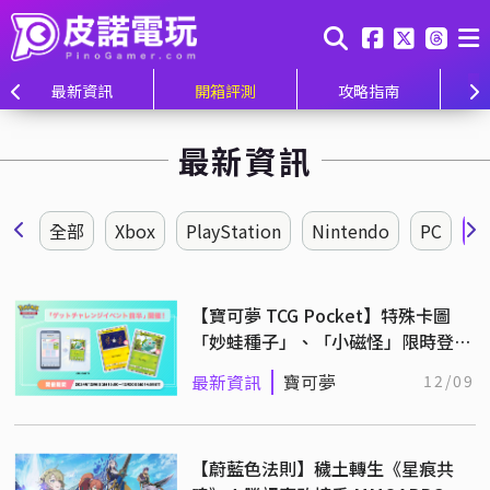
最新資訊
開箱評測
攻略指南
最新資訊
全部
Xbox
PlayStation
Nintendo
PC
【寶可夢 TCG Pocket】特殊卡圖
「妙蛙種子」、「小磁怪」限時登陸
得卡挑戰！
最新資訊
寶可夢
12/09
【蔚藍色法則】穢土轉生《星痕共