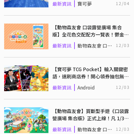
最新資訊
寶可夢
12/04
【動物森友會 口袋露營廣場 集合
版】全花色交配配方一覽表！鬱金
香、三色堇
最新資訊
動物森友會 口袋
12/03
露營廣場 集合版
【寶可夢 TCG Pocket】輸入關鍵密
語，速刷商店券！開心領券抽包無負
擔！
最新資訊
Android
12/03
【動物森友會】買斷型手遊《口袋露
營廣場 集合版》正式上線！凡 1/31
前購買價格直接砍半！
最新資訊
動物森友會 口袋
12/03