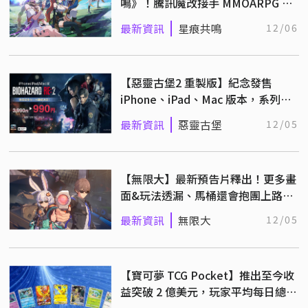
鳴》！騰訊魔改接手 MMOARPG 手
遊首曝預告
最新資訊
星痕共鳴
12/06
【惡靈古堡2 重製版】紀念發售
iPhone、iPad、Mac 版本，系列作
品全面限時特價！
最新資訊
惡靈古堡
12/05
【無限大】最新預告片釋出！更多畫
面&玩法透漏、馬桶還會抱團上路趴
趴造！？
最新資訊
無限大
12/05
【寶可夢 TCG Pocket】推出至今收
益突破 2 億美元，玩家平均每日總銷
量 650 萬美元！