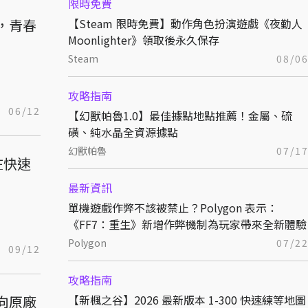
限時免費
，青春
【Steam 限時免費】動作角色扮演遊戲《夜勤人
Moonlighter》領取後永久保存
Steam
08/0
攻略指南
06/12
【幻獸帕魯1.0】最佳據點地點推薦！金屬、硫
磺、純水晶全資源據點
幻獸帕魯
07/1
在快速
最新資訊
單機遊戲作弊不該被禁止？Polygon 表示：
《FF7：重生》新增作弊機制為玩家帶來全新體驗
Polygon
07/2
09/12
攻略指南
家向原廠
【新楓之谷】2026 最新版本 1-300 快速練等地圖