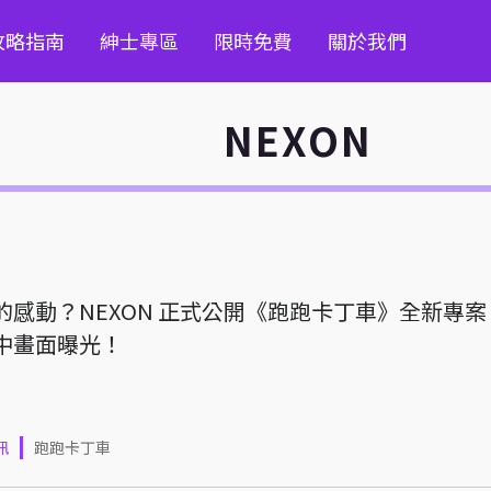
攻略指南
紳士專區
限時免費
關於我們
NEXON
的感動？NEXON 正式公開《跑跑卡丁車》全新專
中畫面曝光！
訊
跑跑卡丁車