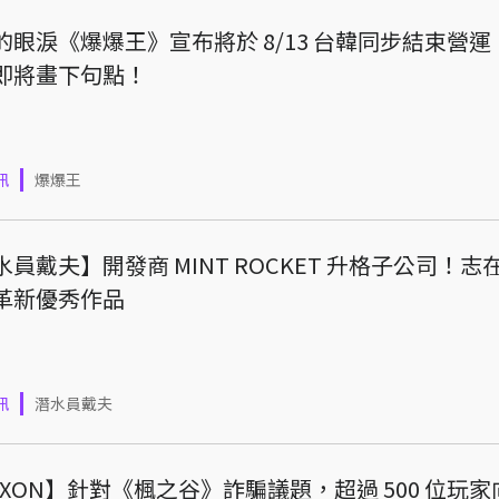
的眼淚《爆爆王》宣布將於 8/13 台韓同步結束營運
即將畫下句點！
訊
爆爆王
水員戴夫】開發商 MINT ROCKET 升格子公司！志
革新優秀作品
訊
潛水員戴夫
EXON】針對《楓之谷》詐騙議題，超過 500 位玩