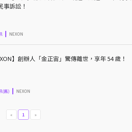
民事訴訟！
訊
NEXON
EXON】創辦人「金正宙」驚傳離世，享年 54 歲！
(舊)
NEXON
«
1
»