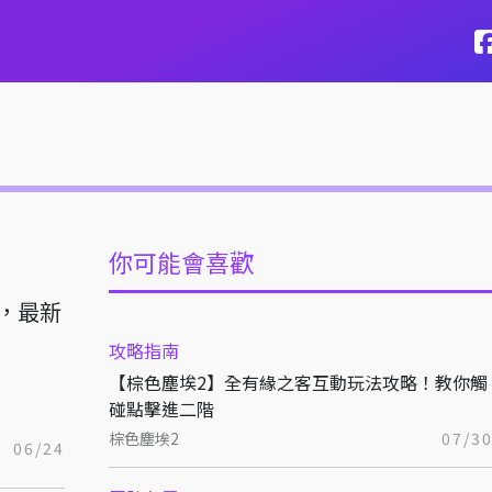
你可能會喜歡
案，最新
攻略指南
【棕色塵埃2】全有緣之客互動玩法攻略！教你觸
碰點擊進二階
棕色塵埃2
07/3
06/24