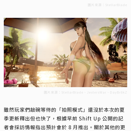
圖片來源：StellarBlade
圖片來源：StellarBlade、JestersWar、DayBr8kZ
雖然玩家們敲碗等待的「拍照模式」還沒於本次的夏
季更新釋出但也快了，根據早前 Shift Up 公開的記
者會採訪情報指出預計會於 8 月推出。關於其他的更