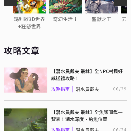
瑪利歐3D世界
奇幻生活ｉ
聖獸之王
刀劍
+狂怒世界
攻略文章
【潛水員戴夫 叢林】全NPC村民好
感送禮攻略！
攻略指南
潛水員戴夫
06/29
【潛水員戴夫 叢林】全魚類圖鑑一
覽表！湖水深度、釣魚位置
攻略指南
潛水員戴夫
06/24