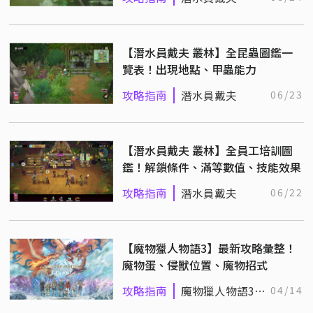
【潛水員戴夫 叢林】全昆蟲圖鑑一
覽表！出現地點、甲蟲能力
攻略指南
潛水員戴夫
06/23
【潛水員戴夫 叢林】全員工培訓圖
鑑！解鎖條件、滿等數值、技能效果
攻略指南
潛水員戴夫
06/22
【魔物獵人物語3】最新攻略彙整！
魔物蛋、侵獸位置、魔物招式
攻略指南
魔物獵人物語3：
04/14
命運雙龍