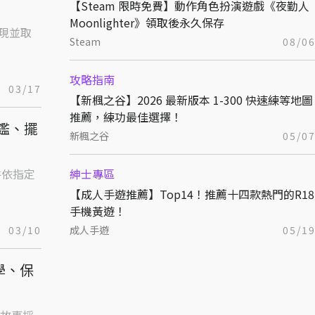
【Steam 限時免費】動作角色扮演遊戲《夜勤人
Moonlighter》領取後永久保存
現並取
Steam
08/0
攻略指南
03/17
【新楓之谷】2026 最新版本 1-300 快速練等地圖
推薦，練功最佳選擇！
圖鑑、擺
新楓之谷
05/0
件依指定
紳士專區
【成人手遊推薦】Top14！推薦十四款熱門的R18
手機黃遊！
03/10
成人手遊
05/1
學、保