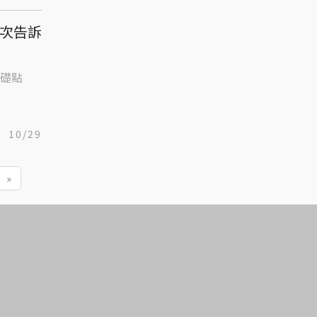
一次告訴
礎點
10/29
»