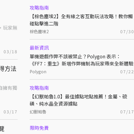
攻略指南
【棕色塵埃2】全有緣之客互動玩法攻略！教你觸
碰點擊進二階
棕色塵埃2
07/3
最新資訊
03/18
單機遊戲作弊不該被禁止？Polygon 表示：
《FF7：重生》新增作弊機制為玩家帶來全新體驗
得方法
Polygon
07/2
自擁有獨
攻略指南
【幻獸帕魯1.0】最佳據點地點推薦！金屬、硫
磺、純水晶全資源據點
03/17
幻獸帕魯
07/1
覽
限時免費