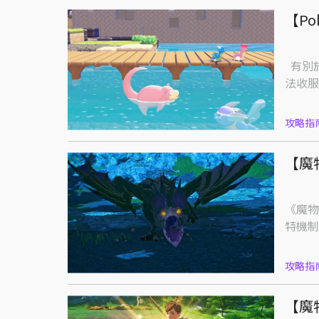
【Po
有別於《寶可夢》本傳系列，在慢活沙盒遊戲《寶可夢 Pokopia》中，玩家無
法收服
攻略指
【魔
《魔物
特機制
攻略指
【魔