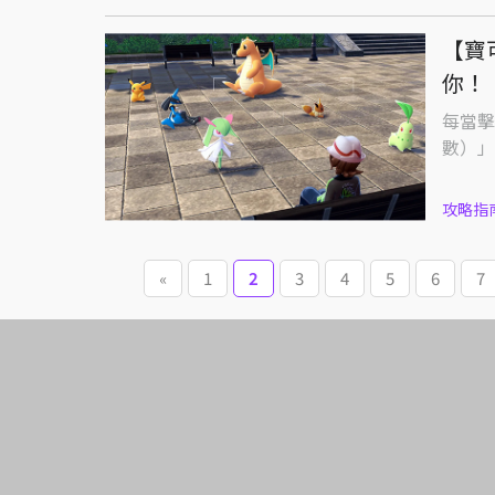
【寶
你！
每當擊
數）」
攻略指
«
1
2
3
4
5
6
7