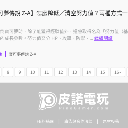
可夢傳說 Z-A】怎麼降低／清空努力值？兩種方式
倒寶可夢時，除了能獲得經驗值外，還會取得名為「努力值（基
的成長參數。努力值又分 HP、攻擊、防禦、...
繼續閱讀
南
寶可夢傳說 Z-A
8
9
10
11
12
13
14
15
16~
FB粉絲團
廣告與合作洽談
題材投稿