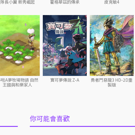
隊長小翼 新秀崛起
霍格華茲的傳承
皮克敏4
哆啦A夢牧場物語 自然
寶可夢傳說 Z-A
勇者鬥惡龍3 HD-2D重
王國與和樂家人
製版
你可能會喜歡