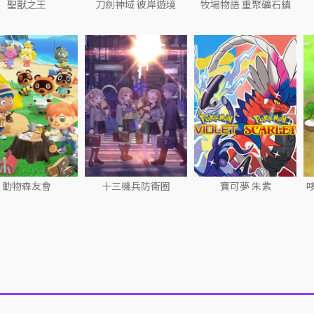
聖獸之王
刀劍神域 彼岸遊境
牧場物語 重聚礦石鎮
動物森友會
十三機兵防衛圈
寶可夢 朱紫