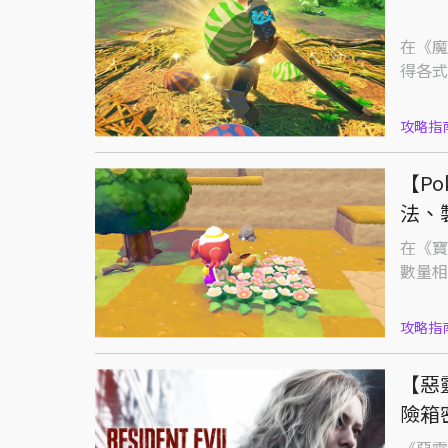
在《魔
得各式
攻略指
【P
法、
在《寶
數量相
攻略指
【惡
險箱