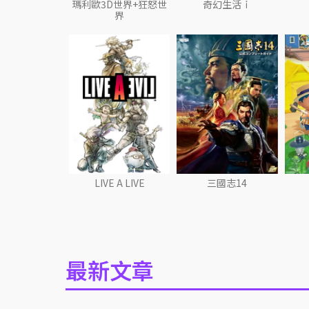
瑪利歐3D世界+狂怒世
奇幻生活ｉ
界
LIVE A LIVE
三國志14
最新文章