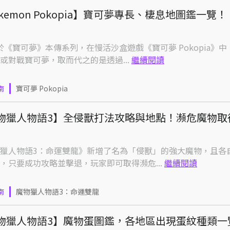
kemon Pokopia】寶可夢專長、棲息地圖鑑一覽！
或對戰寶可夢，取而代之的是透過...
繼續閱讀
南
寶可夢 Pokopia
物獵人物語3】全侵獸打法攻略與地點！瀕危魔物取
獵人物語3：命運雙龍》新增了名為「侵獸」的強大魔物，且各
，只要成功攻略並擊退，玩家即可取得瀕危...
繼續閱讀
南
魔物獵人物語3：命運雙龍
物獵人物語3】魔物蛋圖鑑，各地區出現蛋紋種類一