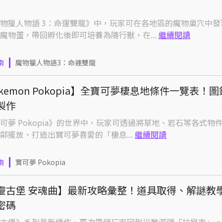
物獵人物語 3：命運雙龍》中，玩家可在各地區的魔物巢穴中發
魔物蛋，帶回孵化後即可培養為隨行獸，在...
繼續閱讀
南
魔物獵人物語3：命運雙龍
okemon Pokopia】全寶可夢棲息地條件一覽表！
製作
可夢 Pokopia》的世界中，玩家可透過將草地、岩石等各式物
鄰擺放，打造出寶可夢喜愛的「棲息...
繼續閱讀
南
寶可夢 Pokopia
靈古堡 安魂曲】最新攻略彙整！道具取得、解謎教
密碼