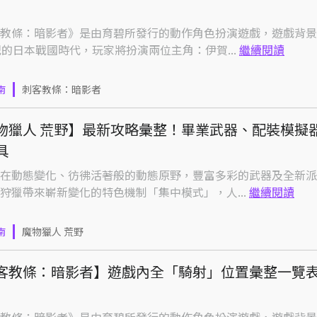
教條：暗影者》是由育碧所發行的動作角色扮演遊戲，遊戲背景
紀的日本戰國時代，玩家將扮演兩位主角：伊賀...
繼續閱讀
南
刺客教條：暗影者
物獵人 荒野】最新攻略彙整！畢業武器、配裝模擬
具
在動態變化、彷彿活著般的動態原野，豐富多彩的武器及全新派
狩獵帶來嶄新變化的特色機制「集中模式」，人...
繼續閱讀
南
魔物獵人 荒野
客教條：暗影者】遊戲內全「騎射」位置彙整一覽