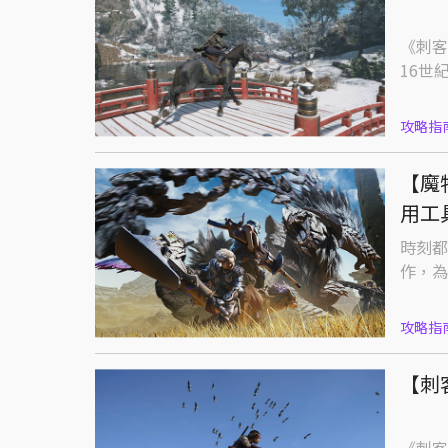
《刺客
16世
攻略指
【魔
用工
時刻都
作，為
攻略指
【刺