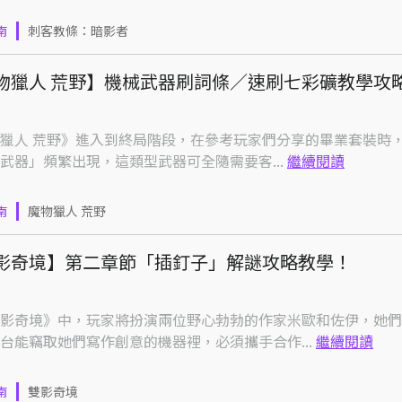
南
刺客教條：暗影者
物獵人 荒野】機械武器刷詞條／速刷七彩礦教學攻
獵人 荒野》進入到終局階段，在參考玩家們分享的畢業套裝時
武器」頻繁出現，這類型武器可全隨需要客...
繼續閱讀
南
魔物獵人 荒野
影奇境】第二章節「插釘子」解謎攻略教學！
影奇境》中，玩家將扮演兩位野心勃勃的作家米歐和佐伊，她們
台能竊取她們寫作創意的機器裡，必須攜手合作...
繼續閱讀
南
雙影奇境