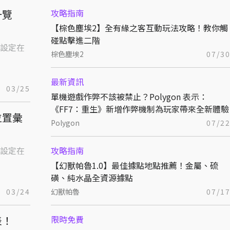
一覽
攻略指南
【棕色塵埃2】全有緣之客互動玩法攻略！教你觸
碰點擊進二階
設定在
棕色塵埃2
07/3
最新資訊
03/25
單機遊戲作弊不該被禁止？Polygon 表示：
《FF7：重生》新增作弊機制為玩家帶來全新體驗
位置彙
Polygon
07/2
設定在
攻略指南
【幻獸帕魯1.0】最佳據點地點推薦！金屬、硫
磺、純水晶全資源據點
03/24
幻獸帕魯
07/1
表！
限時免費