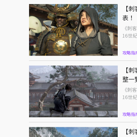
【刺
表！
《刺客
16世
攻略指
【刺
整一
《刺客
16世
攻略指
【刺