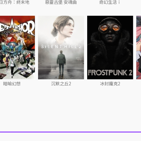
日方舟：終末地
惡靈古堡 安魂曲
奇幻生活ｉ
暗喻幻想
沉默之丘2
冰封龐克2