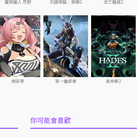
魔物獵人 荒野
天國降臨：救贖2
流亡黯道2
絕區零
第一繼承者
黑帝斯2
你可能會喜歡