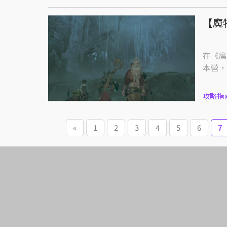
【魔
在《魔
本營，
攻略指
«
1
2
3
4
5
6
7