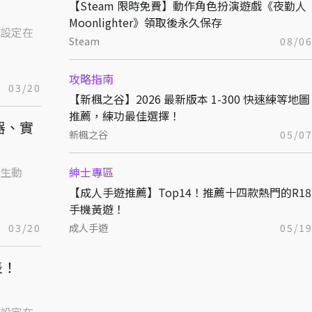
【Steam 限時免費】動作角色扮演遊戲《夜勤人
Moonlighter》領取後永久保存
設定在
Steam
08/0
攻略指南
03/20
【新楓之谷】2026 最新版本 1-300 快速練等地圖
推薦，練功最佳選擇！
器、實
新楓之谷
05/0
生動
紳士專區
【成人手遊推薦】Top14！推薦十四款熱門的R18
手機黃遊！
03/20
成人手遊
05/1
表！