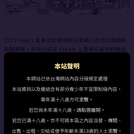
圖片來源：072 Project
072 Project 是專注於提供給玩家精心在地化遊戲的
跨國團隊，先前已經在 Steam 上取得玩家們的高度
信賴，這次自建 072 Project 平台就是想給老司機們
本站聲明
可以直接取得完整無碼版的實用作品，所有瑟瑟遊戲
將不再受到嚴格的審查限制！
本網站已依台灣網站內容分級規定處理
本站資訊以及連結含有部分青少年不宜限制級內容，
除了第一波將會上架的眾所期待高評價作品以及大量
需年滿十八歲方可瀏覽。
「實用」遊戲，未來還有許多獨家限量週邊，喜愛瑟
若您尚未年滿十八歲，請點選離開。
瑟的老司機們千萬別錯過，馬上就來 072 Project ，
若您已滿十八歲，亦不可將本區之內容派發、傳閱、
陪伴每晚孤獨的你！
出售、出租、交給或借予年齡未滿18歲的人士瀏覽，