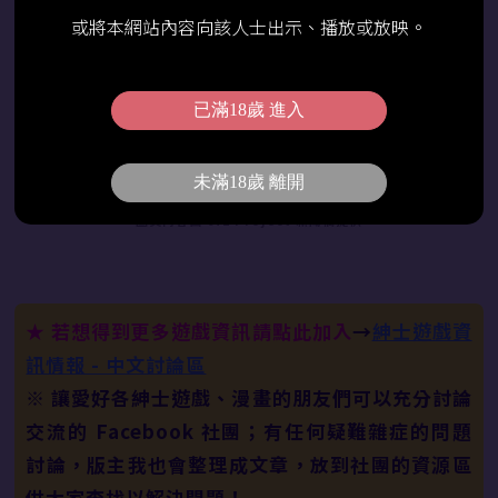
相關頁面：
或將本網站內容向該人士出示、播放或放映。
【072 Project】遊戲平台
【072 Project】預註冊活動頁面
已滿18歲 進入
【072 Project】官方 X（Twitter）
未滿18歲 離開
圖文內容由 072 Project 新聞稿提供
★ 若想得到更多遊戲資訊請點此加入
→
紳士遊戲資
訊情報 - 中文討論區
※ 讓愛好各紳士遊戲、漫畫的朋友們可以充分討論
交流的 Facebook 社團；有任何疑難雜症的問題
討論，版主我也會整理成文章，放到社團的資源區
供大家查找以解決問題！