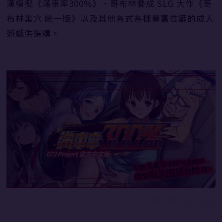
漢模擬《滿車率300%》、哥布林養成 SLG 大作《哥
布林巢穴 統一版》以及其他各式各樣豐富性癖的成人
遊戲供選購。
圖片來源：072 Project