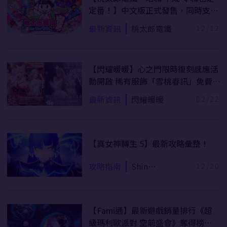
定番！】中文版正式發售，同時支援
4 人連線功能！
最新資訊
桃太郎電鐵
12/12
【閃耀暖暖】心之門限時復刻感應活
動開啟 稀有服飾「雪桃春訊」免費
獲得！
最新資訊
閃耀暖暖
02/22
【真女神轉生 5】最新攻略彙整！
攻略指南
Shin
12/20
megamitensei 5
【Fami通】最新遊戲銷量排行《超
級瑪利歐派對 空前盛會》奪得榜