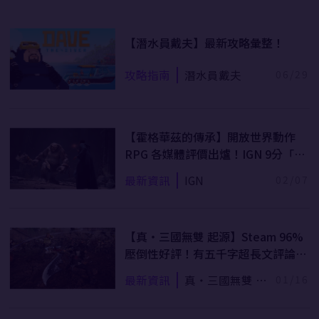
【潛水員戴夫】最新攻略彙整！
攻略指南
潛水員戴夫
06/29
【霍格華茲的傳承】開放世界動作
RPG 各媒體評價出爐！IGN 9分「這
就是我想玩的哈利波特」
最新資訊
IGN
02/07
【真‧三國無雙 起源】Steam 96%
壓倒性好評！有五千字超長文評論，
也有玩家乾脆留白：好遊戲毋需多言
最新資訊
真・三國無雙 起
01/16
源