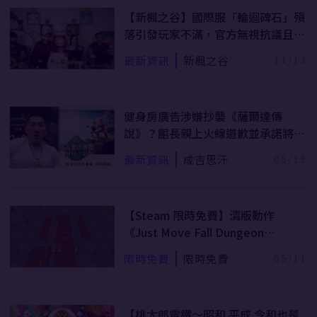
【新楓之谷】國際服「輪迴碑石」殞
落引發玩家不滿，官方無視抗議且設
為禁字！
最新資訊
新楓之谷
11/13
健身房廣告涉嫌抄襲《薩爾達傳
說》？館長親上火線道歉並承諾將會
撤下！
最新資訊
成吉思汗
05/15
【Steam 限時免費】清版動作
《Just Move Fall Dungeon
Endless Abyss》限免永久保存中
限時免費
限時免費
05/11
【桃太郎電鐵～昭和 平成 令和也是