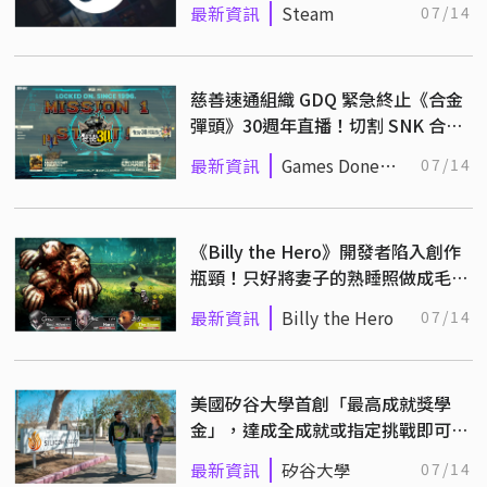
最新資訊
Steam
07/14
慈善速通組織 GDQ 緊急終止《合金
彈頭》30週年直播！切割 SNK 合作
並願承擔全部責任！
最新資訊
Games Done
07/14
Quick
《Billy the Hero》開發者陷入創作
瓶頸！只好將妻子的熟睡照做成毛骨
悚然的 BOSS！
最新資訊
Billy the Hero
07/14
美國矽谷大學首創「最高成就獎學
金」，達成全成就或指定挑戰即可獲
1.5 萬美元學費資助
最新資訊
矽谷大學
07/14