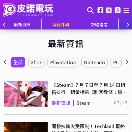
最新資訊
開箱評測
攻略指南
最新資訊
全部
Xbox
PlayStation
Nintendo
PC
【Steam】7 月 7 日至 7 月 14 日銷
售排行，銷量榜首《刺客教條：黑旗
同步重置》
最新資訊
Steam
07/15
開發技術大受限制！Techland 最終