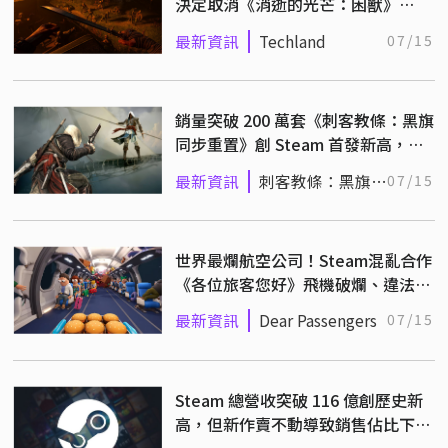
決定取消《消逝的光芒：困獸》
PS4、Xbox One 發售計畫！
最新資訊
Techland
07/15
銷量突破 200 萬套《刺客教條：黑旗
同步重置》創 Steam 首發新高，單
日 DLC 營收破百萬美元
最新資訊
刺客教條：黑旗同
07/15
步重置
世界最爛航空公司！Steam混亂合作
《各位旅客您好》飛機破爛、違法運
貨，旅客安全只排第三
最新資訊
Dear Passengers
07/15
Steam 總營收突破 116 億創歷史新
高，但新作賣不動導致銷售佔比下滑
至 21%！