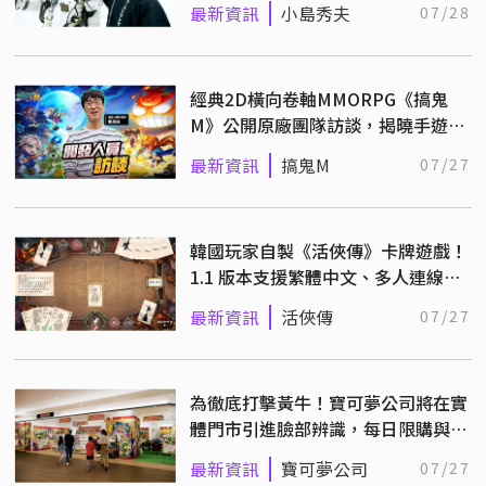
最新資訊
小島秀夫
07/28
經典2D橫向卷軸MMORPG《搞鬼
M》公開原廠團隊訪談，揭曉手遊開
發理念
最新資訊
搞鬼M
07/27
韓國玩家自製《活俠傳》卡牌遊戲！
1.1 版本支援繁體中文、多人連線對
戰
最新資訊
活俠傳
07/27
為徹底打擊黃牛！寶可夢公司將在實
體門市引進臉部辨識，每日限購與進
場一次！
最新資訊
寶可夢公司
07/27