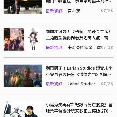
獨自沉迷電玩，更享受與孫子合作通
關的遊戲時光！
最新資訊
宮本茂
07/28
肉肉才可愛！《卡莉亞的鍊金工房》
主角體型變化問卷莫名高人氣，玩家
喊話：請務必再加大
最新資訊
卡莉亞的鍊金工房
07/28
別再問了！Larian Studios 證實未來
不會再參與任何《博德之門》相關項
目的開發！
最新資訊
Larian Studios
07/28
小島秀夫再寫新紀錄《死亡擱淺》全
球跨平台累計玩家數正式突破 2700
萬！