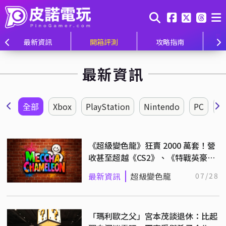
最新資訊
開箱評測
攻略指南
最新資訊
全部
Xbox
PlayStation
Nintendo
PC
《超級變色龍》狂賣 2000 萬套！營
收甚至超越《CS2》、《特戰英豪》
等市場大作！
最新資訊
超級變色龍
07/28
「瑪利歐之父」宮本茂談退休：比起