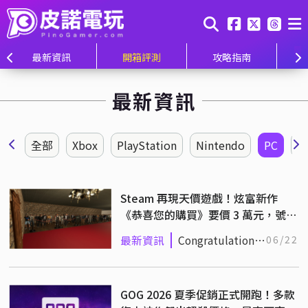
最新資訊
開箱評測
攻略指南
最新資訊
全部
Xbox
PlayStation
Nintendo
PC
Steam 再現天價遊戲！炫富新作
《恭喜您的購買》要價 3 萬元，號稱
最貴卻僅排平台第三
最新資訊
Congratulations
06/22
On Your Purchase
GOG 2026 夏季促銷正式開跑！多款