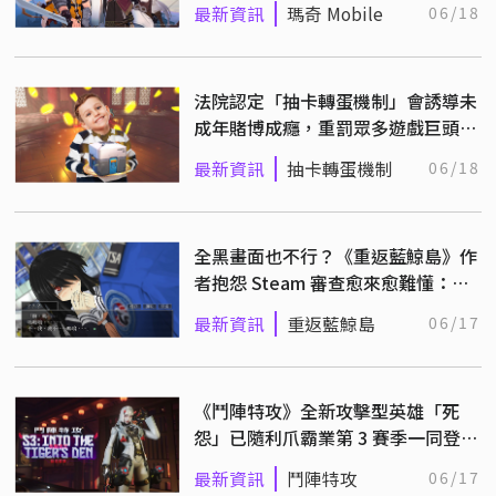
最新資訊
瑪奇 Mobile
06/18
法院認定「抽卡轉蛋機制」會誘導未
成年賭博成癮，重罰眾多遊戲巨頭共
19 億元！
最新資訊
抽卡轉蛋機制
06/18
全黑畫面也不行？《重返藍鯨島》作
者抱怨 Steam 審查愈來愈難懂：界
線到底在哪？
最新資訊
重返藍鯨島
06/17
《鬥陣特攻》全新攻擊型英雄「死
怨」已隨利爪霸業第 3 賽季一同登
場！
最新資訊
鬥陣特攻
06/17