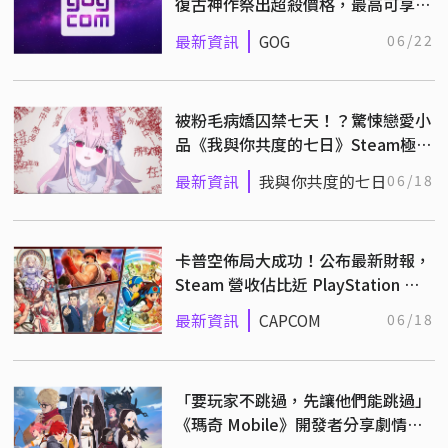
復古神作祭出超殺價格，最高可享
95% 折扣優惠！
最新資訊
GOG
06/22
被粉毛病嬌囚禁七天！？驚悚戀愛小
品《我與你共度的七日》Steam極度
好評發售中！
最新資訊
我與你共度的七日
06/18
卡普空佈局大成功！公布最新財報，
Steam 營收佔比近 PlayStation 平
台兩倍！
最新資訊
CAPCOM
06/18
「要玩家不跳過，先讓他們能跳過」
《瑪奇 Mobile》開發者分享劇情設
計理念